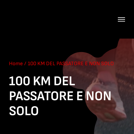
Salta
al
contenuto
Home
100 KM DEL PASSATORE E NON SOLO
100 KM DEL
PASSATORE E NON
SOLO